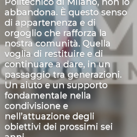
Politecnico di Milano, non lo
abbandona. È questo senso
di appartenenza e di
orgoglio che rafforza la
nostra comunità. Quella
voglia di restituire e di
continuare a dare, in un
passaggio tra generazioni.
Un aiuto e un supporto
fondamentale nella
condivisione e
nell’attuazione degli
obiettivi dei prossimi sei
anni.