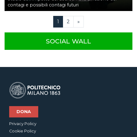
contagi e possibili contagi futuri
Current Page
Page
1
2
»
SOCIAL WALL
DONA
Privacy Policy
Cookie Policy