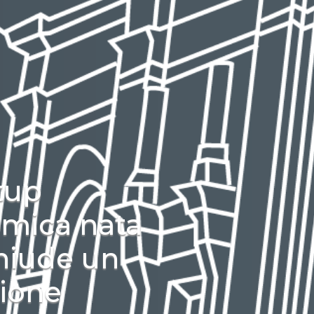
tup
omica nata
chiude un
ione