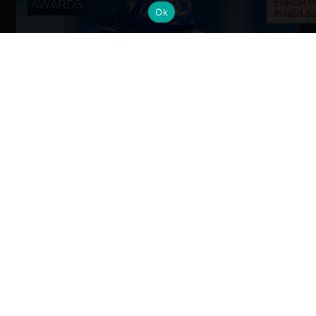
AWARDS
Ok
L’Alumnus Alessandro Andreoni,
designer e campione paralimpico
La sfida di conciliare sport di alto livello e studi al
Politecnico per arrivare ai Giochi di Milano Cortina
2026