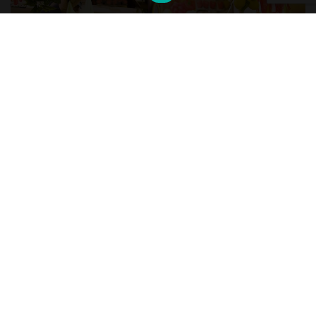
Due progetti sono attivati presso l’Off
Campus
Cascina Nosedo
:
BIOLOOP FACTORY
sviluppa e applica strumenti per
valorizzare scarti
e surplus locali
, coinvolgendo persone in situazioni