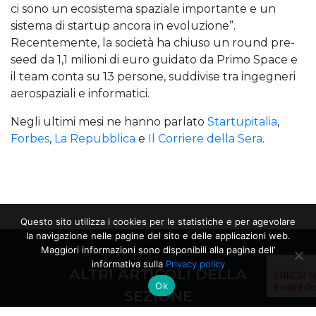
ci sono un ecosistema spaziale importante e un
sistema di startup ancora in evoluzione”.
Recentemente, la società ha chiuso un round pre-
seed da 1,1 milioni di euro guidato da Primo Space e
il team conta su 13 persone, suddivise tra ingegneri
aerospaziali e informatici.
Negli ultimi mesi ne hanno parlato
Startupitalia
,
Forbes
,
La Repubblica
e
Il Corriere della Sera
.
Questo sito utilizza i cookies per le statistiche e per agevolare
la navigazione nelle pagine del sito e delle applicazioni web.
Maggiori informazioni sono disponibili alla pagina dell’
informativa sulla
Privacy policy
ALTRI ARTICOLI DELLA
Ok
SEZIONE