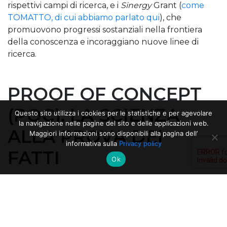
rispettivi campi di ricerca, e i
Sinergy
Grant (
come
TOMATTO, di cui abbiamo parlato qui
), che
promuovono progressi sostanziali nella frontiera
della conoscenza e incoraggiano nuove linee di
ricerca.
PROOF OF CONCEPT
(POC): LA SCIENZA
Questo sito utilizza i cookies per le statistiche e per agevolare
la navigazione nelle pagine del sito e delle applicazioni web.
ALLA PROVA DEI
Maggiori informazioni sono disponibili alla pagina dell’
informativa sulla
Privacy policy
FATTI
Ok
Il team coordinato dal prof. Carlo Spartaco Casari
mira a sviluppare un nuovo sistema stampabile
anticontraffazione (
PYPAINT
) basato su