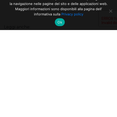
la navigazione nelle pagine del sito e delle applicazioni web.
Maggiori informazioni sono disponibili alla pagina dell’
informativa sulla
Privacy policy
Ok
Leggi anche:
10 milioni di volte grazie dagli
studenti e dai ricercatori del
Politecnico di Milano
10 milioni di volte grazie dagli
studenti e dai ricercatori del
Politecnico di Milano:
didattica innovativa
ALTRI ARTICOLI DELLA