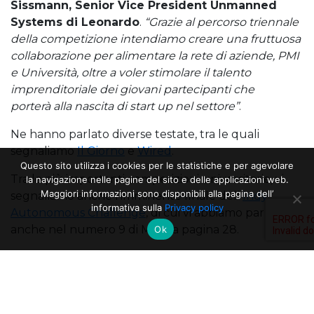
Sissmann, Senior Vice President Unmanned
Systems di Leonardo
.
“Grazie al percorso triennale
della competizione intendiamo creare una fruttuosa
collaborazione per alimentare la rete di aziende, PMI
e Università, oltre a voler stimolare il talento
imprenditoriale dei giovani partecipanti che
porterà alla nascita di start up nel settore”
.
Ne hanno parlato diverse testate, tra le quali
segnaliamo
Il Giorno
e
Wired
.
Questo sito utilizza i cookies per le statistiche e per agevolare
Tra le più importanti competizioni universitarie, vi
la navigazione nelle pagine del sito e delle applicazioni web.
Maggiori informazioni sono disponibili alla pagina dell’
segnaliamo anche l’imminente finale dell’
Indy
informativa sulla
Privacy policy
Autonomous Challenge
, di cui vi abbiamo parlato
anche nel numero 9 di MAP, a pagina 28.
Ok
Con una donazione da 30.000 € aiuti a