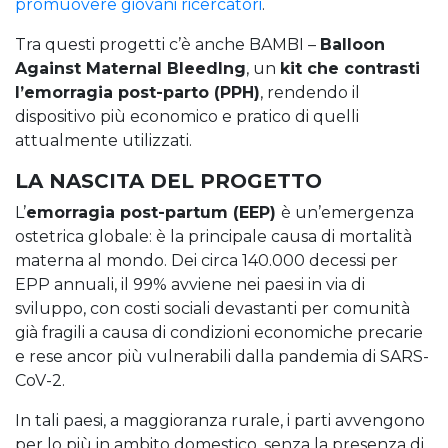
promuovere giovani ricercatori
.
Tra questi progetti c’è anche BAMBI –
Balloon
Against Maternal BleedIng
, un
kit che contrasti
l’emorragia post-parto (PPH)
, rendendo il
dispositivo più economico e pratico di quelli
attualmente utilizzati.
LA NASCITA DEL PROGETTO
L’
emorragia post-partum (EEP)
è un’emergenza
ostetrica globale: è la principale causa di mortalità
materna al mondo. Dei circa 140.000 decessi per
EPP annuali, il 99% avviene nei paesi in via di
sviluppo, con costi sociali devastanti per comunità
già fragili a causa di condizioni economiche precarie
e rese ancor più vulnerabili dalla pandemia di SARS-
CoV-2.
In tali paesi, a maggioranza rurale, i parti avvengono
per lo più in ambito domestico, senza la presenza di