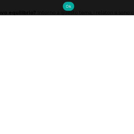
Ok
ovo equilibrio?
Intorno a questo tema, i relatori si sono c
videndo le loro visioni esperte in un’ottica globale.
LIBRI TRA SPAZI E CONFINI
ianesi
, Presidente Fondazione Politecnico di Milano, Pro
Supply Chain Management
lò
– OiC of the Logistics Division, Office of Supply Ch
avale
– Founder & CEO, LASTMINUTE.COM
i
– CEO, BGY INTERNATIONAL SERVICES SRL, MILAN 