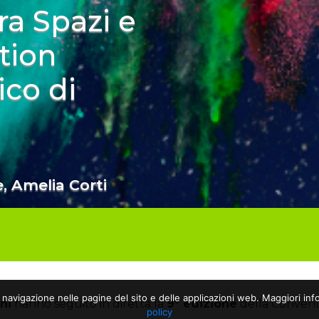
ra Spazi e
tion
ico di
, Amelia Corti
a navigazione nelle pagine del sito e delle applicazioni web. Maggiori info
ni
hanno seguito in diretta la
9° edizione
della Convent
policy