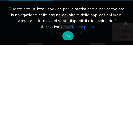
Questo sito utilizza i cookies per le statistiche e per agevolare
la navigazione nelle pagine del sito e delle applicazioni web.
Maggiori informazioni sono disponibili alla pagina dell’
informativa sulla
Privacy policy
alumni@polimi.it
Ok
Alumni
Alumni
Politecnico di Milano
Politecnico di Milano
AlumniPolimi Association
Piazza Leonardo Da Vinci, 32
20133 Milano, MI
P.IVA: 11797980155
C.F: 80108350150
Edificio 1 - Piano Terra
Orario: da Lunedì a Venerdì